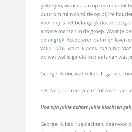
[group groep-f
gekregen, want ik kan op dit moment hee
puur om mijn conditie op pijl te houde
Onderwerp
Voor mij is het belangrijk dat ik bezig
andere mensen in de groep. Want je ben
Kies uw locatie
belangrijk. Accepteren dat mijn leven er
volle 100%, want ik denk nog altijd ‘dat
op wat wel is gelukt in plaats van wat j
Uw bericht
George: Ik doe wat ik kan. Ik ga niet moe
Eef: Nee, daarom zeg ik: tot zover kun j
Hoe zijn jullie achter jullie klachten g
George: ik had rugklachten, daarvoor b