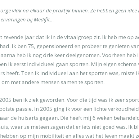
rge vlak na elkaar de praktijk binnen. Ze hebben geen idee 
 ervaringen bij Medifit…
t zevende jaar dat ik in de vitaalgroep zit. Ik heb me op 
ad. Ik ben 75, gepensioneerd en probeer te genieten van 
 uw pijnklacht
Daarna heb ik nog drie keer deelgenomen. Voorheen heb i
ben ik eerst individueel gaan sporten. Mijn eigen schema 
s heeft. Toen ik individueel aan het sporten was, miste ik
ijn om met andere mensen samen te sporten.
In 2005 ben ik ziek geworden. Voor die tijd was ik zeer spo
ootste passie. In 2005 ging ik voor een lichte verkoudheid
 naar de huisarts gegaan. Die heeft mij 6 weken behandeld
s, waar ze meteen zagen dat er iets niet goed was. Ik bl
l hebben op mijn mobiliteit en alles wat het leven maakt zo