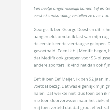
Onderwerp
Een beetje ongemakkelijk komen Eef en Geo
eerste kennismaking vertellen ze over hun
Kies uw locatie
George: Ik ben George Doest en dit is he
aangemeld, omdat ik last van mijn rug h
Omschrijf kort
de eerste keer de vierdaagse gelopen. 
gevoetbald. Toen ik bij Medifit begon, 
dat Medifit ook groepen voor 55-plusser
andere sporters. Ik vind het dan ook f
Eef: Ik ben Eef Meijer, ik ben 52 jaar. 
voetbal bezig. Dat was eigenlijk mijn gr
halen. Dat werkte niet, dus toen ben ik
me toen doorverwezen naar het ziekenhui
[/group]
mij toen verteld dat dat groot effect za