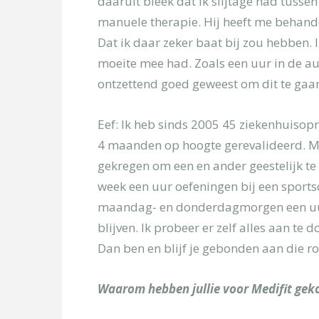
daaruit bleek dat ik slijtage had tusse
[/group]
manuele therapie. Hij heeft me behand
[group groep-s
Dat ik daar zeker baat bij zou hebben. 
Onderwerp
moeite mee had. Zoals een uur in de aut
ontzettend goed geweest om dit te gaan d
Uw bericht
Eef: Ik heb sinds 2005 45 ziekenhuiso
4 maanden op hoogte gerevalideerd. Me
gekregen om een en ander geestelijk te
week een uur oefeningen bij een sports
maandag- en donderdagmorgen een uur b
blijven. Ik probeer er zelf alles aan te
Dan ben en blijf je gebonden aan die rols
Waarom hebben jullie voor Medifit geko
[/group]