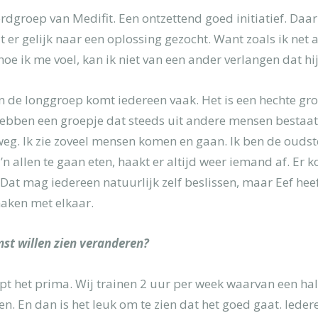
bordgroep van Medifit. Een ontzettend goed initiatief. Daa
 er gelijk naar een oplossing gezocht. Want zoals ik net 
oe ik me voel, kan ik niet van een ander verlangen dat hij 
. In de longgroep komt iedereen vaak. Het is een hechte 
j hebben een groepje dat steeds uit andere mensen bestaa
eg. Ik zie zoveel mensen komen en gaan. Ik ben de oudste 
z’n allen te gaan eten, haakt er altijd weer iemand af. E
k. Dat mag iedereen natuurlijk zelf beslissen, maar Eef he
maken met elkaar.
omst willen zien veranderen?
opt het prima. Wij trainen 2 uur per week waarvan een hal
n. En dan is het leuk om te zien dat het goed gaat. Ieder