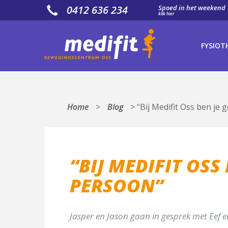
0412 636 234
Spoed in het weekend
klik hier
CONT
FYSIOT
Maak direct 
Naam*
Home
>
Blog
>
“Bij Medifit Oss ben j
E-mail*
Telefoon
“BIJ MEDIFIT OS
PERSOON”
Met welke afde
Jasper en Jason gaan in gesprek met Eef 
[group groep-f