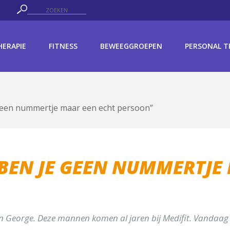
ACT
HERAPIE
FITNESS
BEWEEGGROEPEN
PERSONAL T
een afspraak
e geen nummertje maar een echt persoon”
S BEN JE GEEN NUMMERTJE
ling wilt u contact opnemen*
en George. Deze mannen komen al jaren bij Medifit. Vandaag 
ysiotherapie]