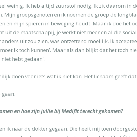
itness]
l weinig. Ik heb altijd zuurstof nodig. Ik zit daarom in 
n. Mijn groepsgenoten en ik noemen de groep de longblaa
 ben en mijn spieren in beweging houdt. Maar ik doe het o
t uit de maatschappij, je werkt niet meer en al die soci
 anders uit zou zien, was ontzettend moeilijk. Ik accepte
 moet ik toch kunnen’. Maar als dan blijkt dat het toch ni
e niet hebt gedaan’.
ilijk doen voor iets wat ik niet kan. Het lichaam geeft dat 
e gaan.
ekomen en hoe zijn jullie bij Medifit terecht gekomen?
en ik naar de dokter gegaan. Die heeft mij toen doorgest