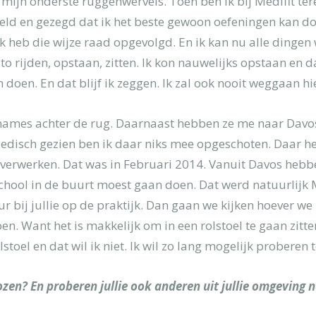
n mijn onderste ruggenwervels. Toen ben ik bij Medifit t
eld en gezegd dat ik het beste gewoon oefeningen kan do
ecretariaat]
Ik heb die wijze raad opgevolgd. En ik kan nu alle dingen
o rijden, opstaan, zitten. Ik kon nauwelijks opstaan en da
oen. En dat blijf ik zeggen. Ik zal ook nooit weggaan hier
pnames achter de rug. Daarnaast hebben ze me naar Davos
disch gezien ben ik daar niks mee opgeschoten. Daar he
 verwerken. Dat was in Februari 2014. Vanuit Davos hebbe
chool in de buurt moest gaan doen. Dat werd natuurlijk M
ij jullie op de praktijk. Dan gaan we kijken hoever we
 doen. Want het is makkelijk om in een rolstoel te gaan zit
toel en dat wil ik niet. Ik wil zo lang mogelijk proberen t
zen? En proberen jullie ook anderen uit jullie omgeving 