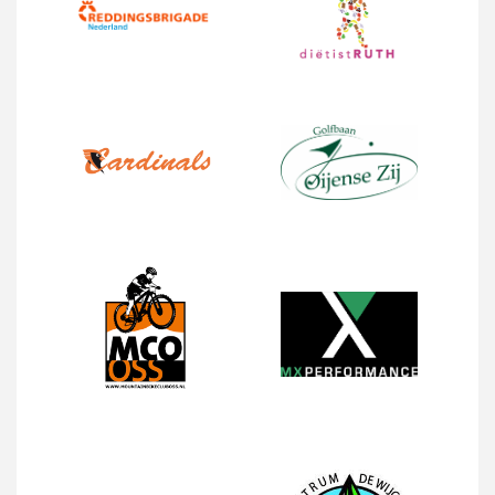
Uw bericht
[/group]
privacy