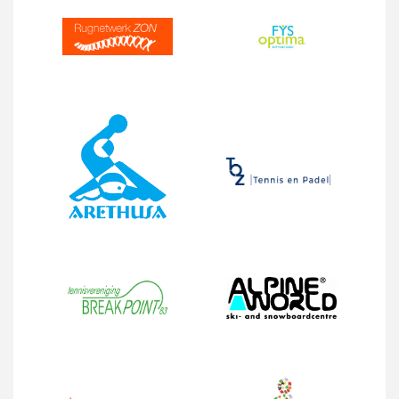
Onderwerp
Kies uw locatie
Uw bericht
[/group]
[group groep-secretariaat]
Onderwerp