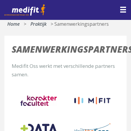
/* * Template name: partners */
CONTACT
HOME
CONTACT
Home
>
Praktijk
>
Samenwerkingspartners
Maak direct een afspraak
Naam*
SAMENWERKINGSPARTNER
E-mail*
Medifit Oss werkt met verschillende partners
samen.
Telefoon
Met welke afdeling wilt u contact opnemen*
[group groep-fysiotherapie]