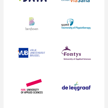
Onderwerp
Kies uw locatie
Omschrijf kort uw pijnklacht
[/group]
[group groep-fitness]