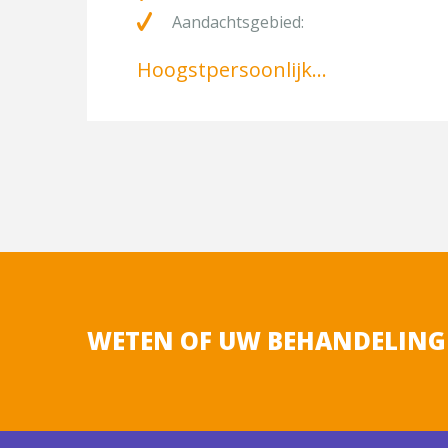
Aandachtsgebied:
Onderwerp
Hoogstpersoonlijk…
Kies uw locatie
Omschrijf kort
WETEN OF UW BEHANDELING
[/group]