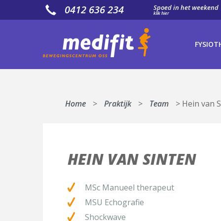
0412 636 234
Spoed in het weekend
klik hier
CONT
FYSIOT
Maak direct 
Naam*
Home
>
Praktijk
>
Team
>
Hein van S
E-mail*
Telefoon
HEIN VAN SINTEN
Met welke afde
MSc Manueel therapeut
MSU
Echografie
[group groep-f
Shockwave