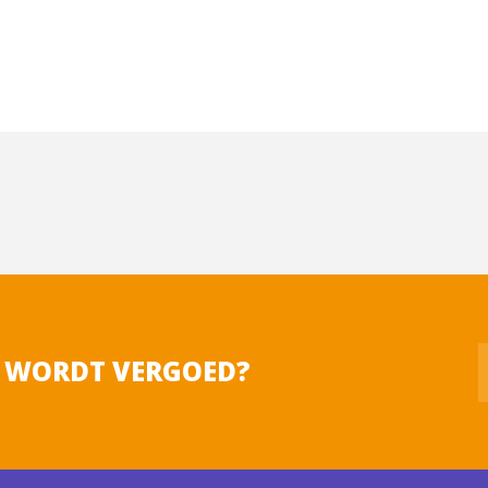
 uw pijnklacht
 WORDT VERGOED?