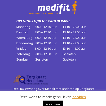
itness]
OPENINGSTIJDEN FYSIOTHERAPIE
Maandag
8.00 – 12.30 uur
13.10 – 22.00 uur
Dinsdag
8.00 – 12.30 uur
13.10 – 22.00 uur
Woensdag
8.00 – 12.30 uur
13.10 – 22.00 uur
Donderdag
8.00 – 12.30 uur
13.10 – 22.00 uur
Vrijdag
8.00 – 12.30 uur
13.10 – 18.00 uur
Zaterdag
9.00 – 12.00 uur
Gesloten
Zondag
Gesloten
Gesloten
Deel uw ervaring over Medifit met anderen op
Zorgkaart
Nederland
Deze website maakt gebruik van
cookies
.
Accepteer