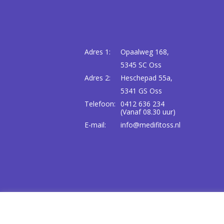
[group groep-f
Onderwerp
Adres 1:
Opaalweg 168,
Kies uw locatie
5345 SC Oss
Adres 2:
Heschepad 55a,
5341 GS Oss
Uw bericht
Telefoon:
0412 636 234
(Vanaf 08.30 uur)
E-mail:
info@medifitoss.nl
© 2026 MEDIFIT OSS |
MEDIFIT
|
PRIVACY