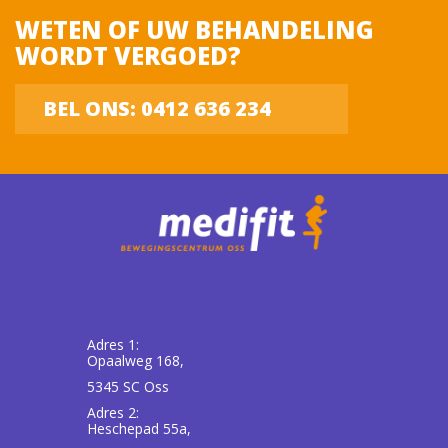
WETEN OF UW BEHANDELING
WORDT VERGOED?
Uw bericht
BEL ONS: 0412 636 234
[/group]
privacy
Adres 1:
Opaalweg 168,
5345 SC Oss
Adres 2:
Heschepad 55a,