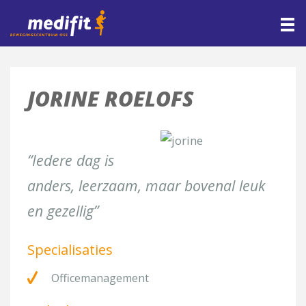
CONTACT
Home
>
Praktijk
>
Team
>
Jorine Roelofs
HOME
CONTACT
Maak direct een afspraak
Naam*
JORINE ROELOFS
E-mail*
“Iedere dag is
anders, leerzaam, maar bovenal leuk
Telefoon
en gezellig”
Specialisaties
Met welke afdeling wilt u contact opnemen*
Officemanagement
[group groep-fysiotherapie]