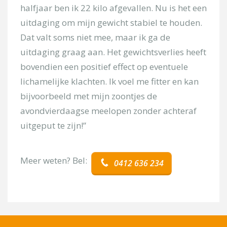
Onderwerp
halfjaar ben ik 22 kilo afgevallen. Nu is het een
uitdaging om mijn gewicht stabiel te houden.
Dat valt soms niet mee, maar ik ga de
Kies uw locatie
uitdaging graag aan. Het gewichtsverlies heeft
bovendien een positief effect op eventuele
Uw bericht
lichamelijke klachten. Ik voel me fitter en kan
bijvoorbeeld met mijn zoontjes de
avondvierdaagse meelopen zonder achteraf
uitgeput te zijn!”
Meer weten? Bel:
0412 636 234
[/group]
[group groep-secretariaat]
Onderwerp