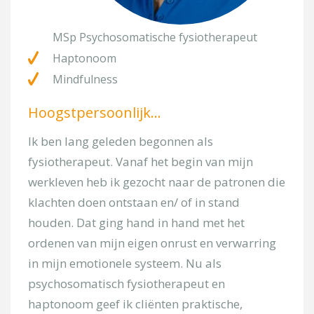
Onderwerp
MSp P
sychosomatische fysiotherapeut
Haptonoom
Kies uw locatie
Mindfulness
Hoogstpersoonlijk…
Omschrijf kort uw pijnklacht
Ik ben lang geleden begonnen als
fysiotherapeut. Vanaf het begin van mijn
werkleven heb ik gezocht naar de patronen die
klachten doen ontstaan en/ of in stand
houden. Dat ging hand in hand met het
ordenen van mijn eigen onrust en verwarring
in mijn emotionele systeem. Nu als
[/group]
psychosomatisch fysiotherapeut en
[group groep-fitness]
haptonoom geef ik cliënten praktische,