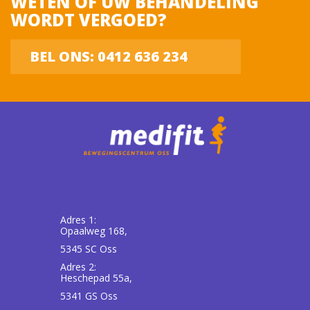
WETEN OF UW BEHANDELING
WORDT VERGOED?
Uw bericht
BEL ONS: 0412 636 234
[/group]
Adres 1:
privacy
Opaalweg 168,
5345 SC Oss
Adres 2:
Heschepad 55a,
5341 GS Oss