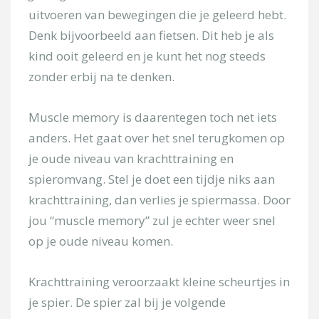
uitvoeren van bewegingen die je geleerd hebt.
Onderwerp
Denk bijvoorbeeld aan fietsen. Dit heb je als
kind ooit geleerd en je kunt het nog steeds
Kies uw locatie
zonder erbij na te denken.
Muscle memory is daarentegen toch net iets
Omschrijf kort uw pijnklacht
anders. Het gaat over het snel terugkomen op
je oude niveau van krachttraining en
spieromvang. Stel je doet een tijdje niks aan
krachttraining, dan verlies je spiermassa. Door
jou “muscle memory” zul je echter weer snel
op je oude niveau komen.
[/group]
Krachttraining veroorzaakt kleine scheurtjes in
[group groep-fitness]
je spier. De spier zal bij je volgende