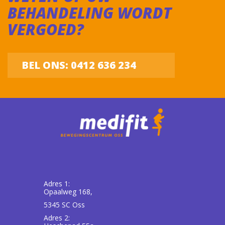
BEHANDELING WORDT
VERGOED?
BEL ONS: 0412 636 234
Adres 1:
Opaalweg 168,
5345 SC Oss
Adres 2: