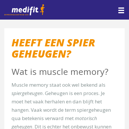
CONTACT
Home
>
Blog
>
Heeft een spier geheugen?
HOME
CONTACT
Maak direct een afspraak
Naam*
HEEFT EEN SPIER
GEHEUGEN?
E-mail*
Wat is muscle memory?
Telefoon
Muscle memory staat ook wel bekend als
spiergeheugen
. Geheugen is een proces. Je
moet het vaak herhalen en dan blijft het
Met welke afdeling wilt u contact opnemen*
hangen. Vaak wordt de term spiergeheugen
qua betekenis verward met
motorisch
[group groep-fysiotherapie]
geheugen
. Dit is echter het onbewust kunnen